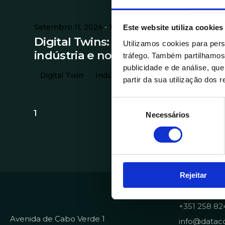
Setembro 11, 2024
10 min read
Este website utiliza cookies
Digital Twins: o futuro na
Utilizamos cookies para pers
indústria e nos serviços
tráfego. Também partilhamos 
publicidade e de análise, q
Digital Twin
Indústria
Tecnologia
partir da sua utilização dos 
S
1
Necessários
e
l
e
ç
ã
Rejeitar
o
Contactos
d
e
+351 258 82
c
Avenida de Cabo Verde 1
info@dataco
o