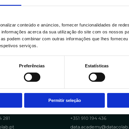
onalizar conteúdo e anúncios, fornecer funcionalidades de redes
informações acerca da sua utilização do site com os nossos pa
ue as podem combinar com outras informações que lhes forneceu 
respetivos serviços.
Preferências
Estatísticas
Permitir seleção
Portuguese Data Acad
4 281
+351 910 194 436
lab.pt
data.academy@datacolab.