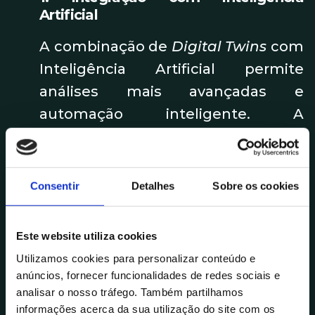
Artificial
A combinação de
Digital Twins
com
Inteligência Artificial permite
análises mais avançadas e
automação inteligente. A
Inteligência Artificial permite
interpretar conjuntos de dados
complexos e otimizar o
Consentir
Detalhes
Sobre os cookies
comportamento dos
Digital Twins
,
aumentando a sua eficácia.
Este website utiliza cookies
2. Aplicações em diversos setores
Utilizamos cookies para personalizar conteúdo e
anúncios, fornecer funcionalidades de redes sociais e
A tecnologia de
Digital Twin
está a
analisar o nosso tráfego. Também partilhamos
informações acerca da sua utilização do site com os
ser explorada além da indústria