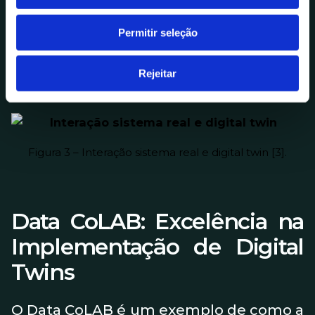
e
dos
Digital Twins
. Estes avanços
n
Permitir seleção
t
possibilitam simulações mais
i
detalhadas e a integração de dados
m
Rejeitar
provenientes de diversas fontes.
e
n
t
o
Figura 3 – Interação sistema real e digital twin [3].
Data CoLAB: Excelência na
Implementação de Digital
Twins
O Data CoLAB é um exemplo de como a