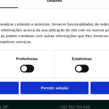
Detalhes
Janeiro 28, 2024
12 min read
Virtualização de sistemas: uma
onalizar conteúdo e anúncios, fornecer funcionalidades de redes
miríade de possibilidades
informações acerca da sua utilização do site com os nossos pa
ue as podem combinar com outras informações que lhes forneceu 
Tecnologia
respetivos serviços.
Preferências
Estatísticas
Permitir seleção
Portuguese Data Acad
4 281
+351 910 194 436