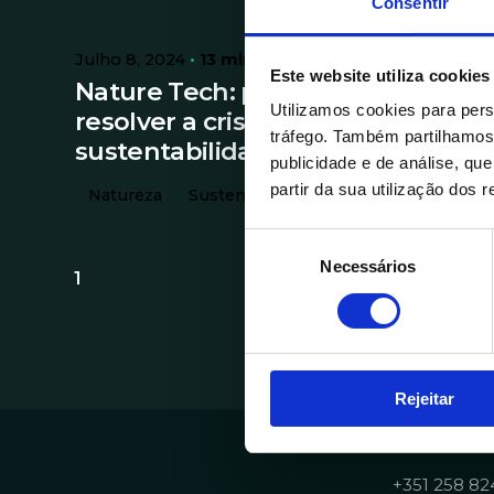
Consentir
Julho 8, 2024
13 min read
Este website utiliza cookies
Nature Tech: pode a tecnologia
Utilizamos cookies para pers
resolver a crise de
tráfego. Também partilhamos 
sustentabilidade?
publicidade e de análise, q
partir da sua utilização dos 
Natureza
Sustentabilidade
Tecnologia
S
Necessários
e
1
l
e
ç
ã
Rejeitar
o
d
Contactos
e
c
+351 258 82