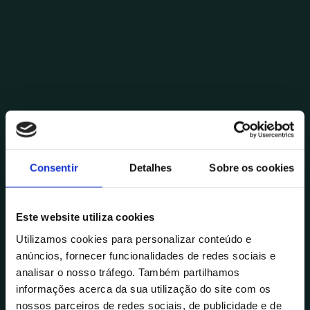
Consentir
Detalhes
Sobre os cookies
Posted by
Bárbara Patrício
Este website utiliza cookies
Outubro 11, 2024
21 min read
Saúde digital: a tecnologia como
Utilizamos cookies para personalizar conteúdo e
anúncios, fornecer funcionalidades de redes sociais e
catalisador de transformação
analisar o nosso tráfego. Também partilhamos
Saúde
Tecnologia
informações acerca da sua utilização do site com os
nossos parceiros de redes sociais, de publicidade e de