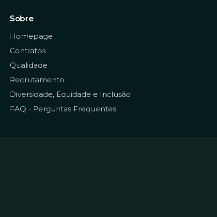
Sobre
Homepage
Contratos
Qualidade
Recrutamento
Diversidade, Equidade e Inclusão
FAQ - Perguntas Frequentes
© 2022
Data CoLAB
Todos os direitos reservados
Termos e Condições
|
Política de Privacidade e
Dados Pessoais
|
Política de Cookies
|
Livro de
Reclamações