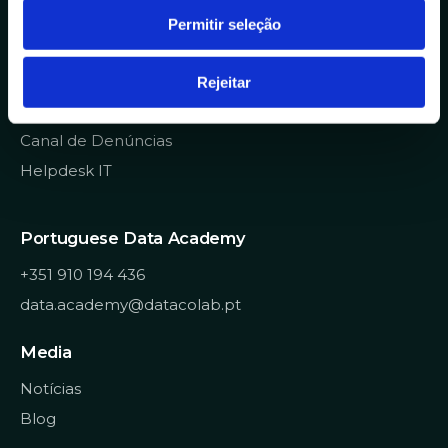
n
Permitir seleção
info@datacolab.pt
t
i
recrutamento@datacolab.pt
m
Rejeitar
Links Úteis
e
n
Canal de Denúncias
t
Helpdesk IT
o
Portuguese Data Academy
+351 910 194 436
data.academy@datacolab.pt
Media
Notícias
Blog