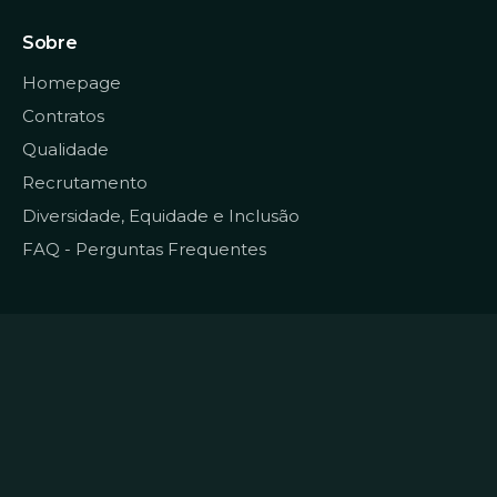
Sobre
Homepage
Contratos
Qualidade
Recrutamento
Diversidade, Equidade e Inclusão
FAQ - Perguntas Frequentes
© 2022
Data CoLAB
Todos os direitos reservados
Termos e Condições
|
Política de Privacidade e
Dados Pessoais
|
Política de Cookies
|
Livro de
Reclamações