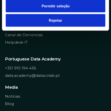
n
Permitir seleção
info@datacolab.pt
t
i
recrutamento@datacolab.pt
m
Rejeitar
Links Úteis
e
n
Canal de Denúncias
t
Helpdesk IT
o
Portuguese Data Academy
+351 910 194 436
data.academy@datacolab.pt
Media
Notícias
Blog