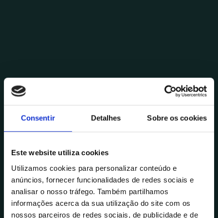
Consentir
Detalhes
Sobre os cookies
Posted by
Carlos Domingues
Este website utiliza cookies
Novembro 30, 2023
13 min read
Cibersegurança: a jornada entre a
Utilizamos cookies para personalizar conteúdo e
anúncios, fornecer funcionalidades de redes sociais e
legislação e a proteção
analisar o nosso tráfego. Também partilhamos
Tecnologia
informações acerca da sua utilização do site com os
nossos parceiros de redes sociais, de publicidade e de