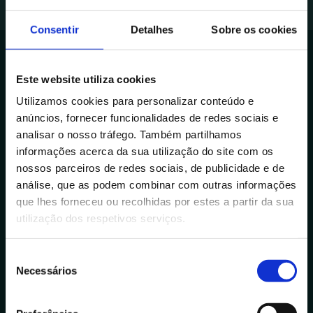
Consentir
Detalhes
Sobre os cookies
Este website utiliza cookies
Avenida de Cabo Verde 1
Utilizamos cookies para personalizar conteúdo e
4900-568, Viana do Castelo
anúncios, fornecer funcionalidades de redes sociais e
Portugal
analisar o nosso tráfego. Também partilhamos
informações acerca da sua utilização do site com os
Outras Delegações
nossos parceiros de redes sociais, de publicidade e de
análise, que as podem combinar com outras informações
que lhes forneceu ou recolhidas por estes a partir da sua
Contactos
utilização dos respetivos serviços.
+351 258 824 281
info@datacolab.pt
S
Necessários
recrutamento@datacolab.pt
e
l
Links Úteis
e