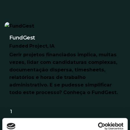
FundGest
Funded Project
IA
Gerir projetos financiados implica, muitas
vezes, lidar com candidaturas complexas,
documentação dispersa, timesheets,
relatórios e horas de trabalho
administrativo. E se pudesse simplificar
todo este processo? Conheça o FundGest.
1