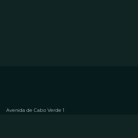
Avenida de Cabo Verde 1
4900-568, Viana do Castelo
Portugal
Outras Delegações