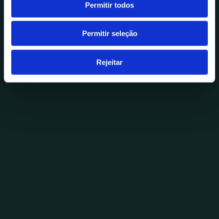
s
Permitir todos
e
n
Permitir seleção
t
i
m
Rejeitar
e
n
t
o