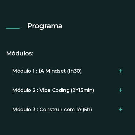
Programa
Módulos:
Módulo 1 : IA Mindset (1h30)
-
Modelo mental de colaboração e co-
Módulo 2 : Vibe Coding (2h15min)
criação -
human-in-the-loo
p
- Prompt Engineering para construção
- Mindset de construtor: limites, ética e
Módulo 3 : Construir com IA (5h)
responsabilidade
- Principais ferramentas - overview e
- IA, dados, automações e aplicações
critérios de escolha
profissionais