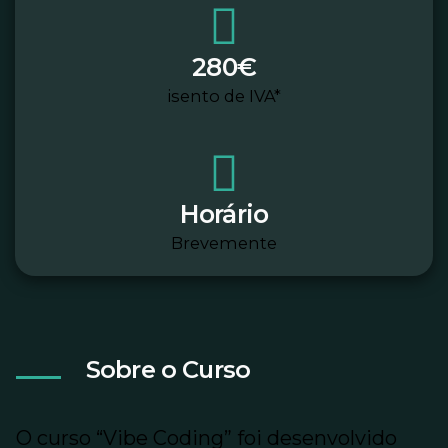
280€
isento de IVA*
Horário
Brevemente
Sobre o Curso
O curso “Vibe Coding” foi desenvolvido