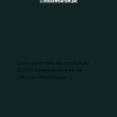
Inscreva-se já!
Curso no âmbito da certificação
DGERT integrado na área 481 –
Ciências informáticas