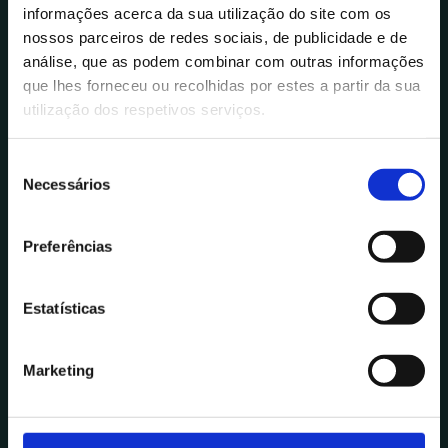
informações acerca da sua utilização do site com os
desenvolvimento de uma solução própria,
nossos parceiros de redes sociais, de publicidade e de
acompanhada por uma sessão individual
análise, que as podem combinar com outras informações
que lhes forneceu ou recolhidas por estes a partir da sua
de follow-up para revisão, melhoria e
utilização dos respetivos serviços.
evolução do projeto criado.
S
Necessários
e
l
e
Preferências
ç
ã
o
Estatísticas
d
e
Marketing
c
o
n