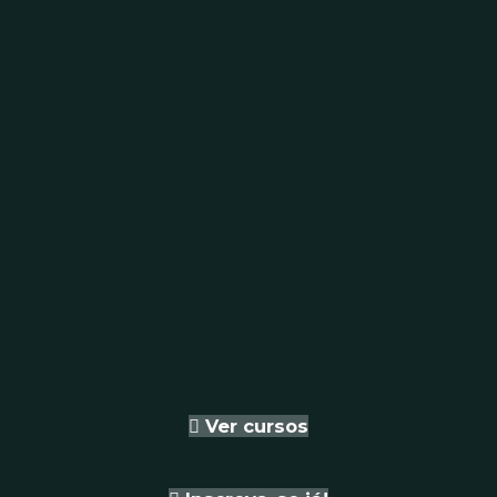
- Desenvolvimento e apresentação de uma
solução
- Publicar, manter e evoluir
Ver cursos