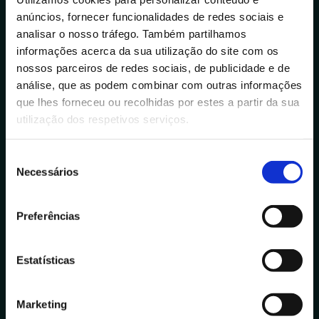
anúncios, fornecer funcionalidades de redes sociais e
info@datacolab.pt
analisar o nosso tráfego. Também partilhamos
recrutamento@datacolab.pt
informações acerca da sua utilização do site com os
nossos parceiros de redes sociais, de publicidade e de
Links Úteis
análise, que as podem combinar com outras informações
Canal de Denúncias
que lhes forneceu ou recolhidas por estes a partir da sua
utilização dos respetivos serviços.
Helpdesk IT
S
Portuguese Data Academy
Necessários
e
l
+351 910 194 436
e
Preferências
data.academy@datacolab.pt
ç
ã
Media
o
Estatísticas
d
Notícias
e
Blog
Marketing
c