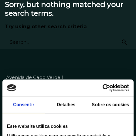
Sorry, but nothing matched your
search terms.
Try using other search criteria
Avenida de Cabo Verde 1
4900-568, Viana do Castelo
Portugal
Outras Delegações
Consentir
Detalhes
Sobre os cookies
Contactos
Este website utiliza cookies
+351 258 824 281
Utilizamos cookies para personalizar conteúdo e