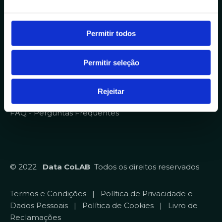
o
n
Sobre
s
Permitir todos
Homepage
e
Contratos
n
Permitir seleção
t
Qualidade
i
Recrutamento
m
Rejeitar
Diversidade, Equidade e Inclusão
e
FAQ - Perguntas Frequentes
n
t
o
© 2022
Data CoLAB
Todos os direitos reservados
Termos e Condições
|
Política de Privacidade e
Dados Pessoais
|
Política de Cookies
|
Livro de
Reclamações