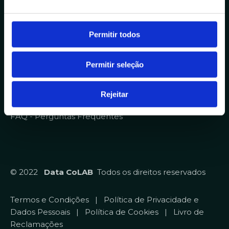
o
n
Sobre
s
Permitir todos
Homepage
e
Contratos
n
Permitir seleção
t
Qualidade
i
Recrutamento
m
Rejeitar
Diversidade, Equidade e Inclusão
e
FAQ - Perguntas Frequentes
n
t
o
© 2022
Data CoLAB
Todos os direitos reservados
Termos e Condições
|
Política de Privacidade e
Dados Pessoais
|
Política de Cookies
|
Livro de
Reclamações