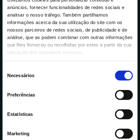
anúncios, fornecer funcionalidades de redes sociais e
info@datacolab.pt
analisar o nosso tráfego. Também partilhamos
recrutamento@datacolab.pt
informações acerca da sua utilização do site com os
nossos parceiros de redes sociais, de publicidade e de
Links Úteis
análise, que as podem combinar com outras informações
Canal de Denúncias
que lhes forneceu ou recolhidas por estes a partir da sua
utilização dos respetivos serviços.
Helpdesk IT
S
Portuguese Data Academy
Necessários
e
l
+351 910 194 436
e
Preferências
data.academy@datacolab.pt
ç
ã
Media
o
Estatísticas
d
Notícias
e
Blog
Marketing
c