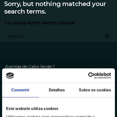
Sorry, but nothing matched your
search terms.
Try using other search criteria
Avenida de Cabo Verde 1
4900-568, Viana do Castelo
Portugal
Outras Delegações
Consentir
Detalhes
Sobre os cookies
Contactos
Este website utiliza cookies
+351 258 824 281
Utilizamos cookies para personalizar conteúdo e