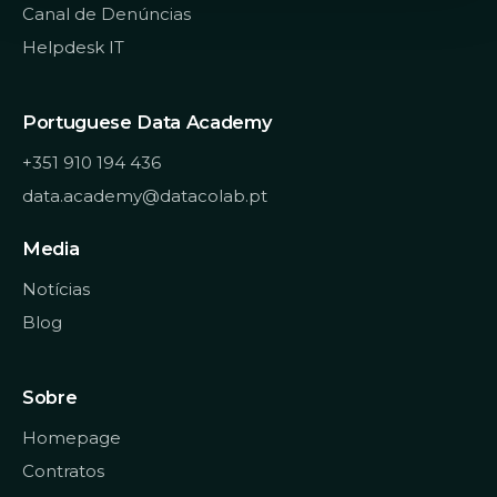
Relatórios
Canal de Denúncias
Tipos de relatório
Helpdesk IT
Criação automática de relatórios
Alteração de relatórios
Portuguese Data Academy
Relatórios sobre tabelas
+351 910 194 436
Relatórios sobre consultas
data.academy@datacolab.pt
Media
Notícias
Blog
Sobre
Homepage
Contratos