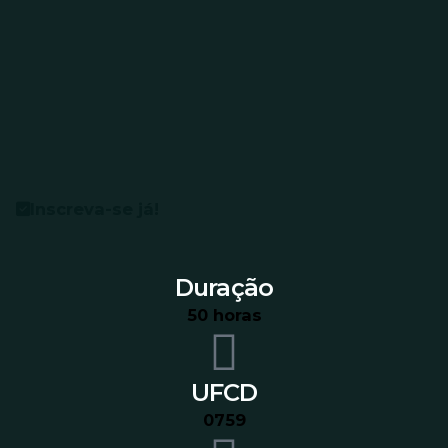
Inscreva-se já!
Duração
50 horas
UFCD
0759