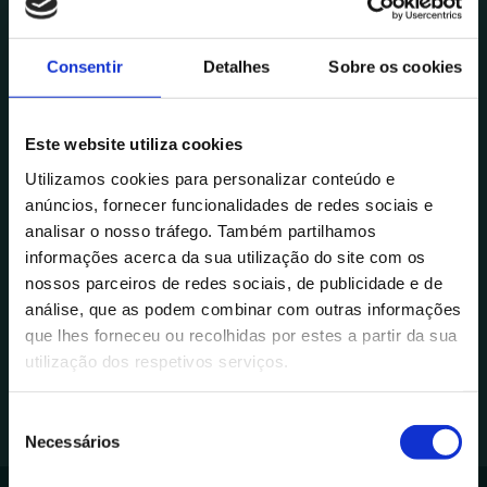
Centro
Formulários
Abre Brevemente
Tabelas
Consentir
Detalhes
Sobre os cookies
Atributos dos campos
Inscrições a decorrer
Validação prévia
Alentejo
Este website utiliza cookies
Mensagens de erro
Abre Brevemente
Utilizamos cookies para personalizar conteúdo e
Máscaras de edição
anúncios, fornecer funcionalidades de redes sociais e
Ligação a outras tabelas
Inscrições a decorrer
analisar o nosso tráfego. Também partilhamos
Tabelas de sistema
Ver cursos
informações acerca da sua utilização do site com os
Inscreva-se já!
Relação entre tabelas
nossos parceiros de redes sociais, de publicidade e de
análise, que as podem combinar com outras informações
Preenchimento e visualização da
que lhes forneceu ou recolhidas por estes a partir da sua
informação
utilização dos respetivos serviços.
Criação de formulários
automáticos
S
Pesquisa sobre tabelas
Necessários
e
l