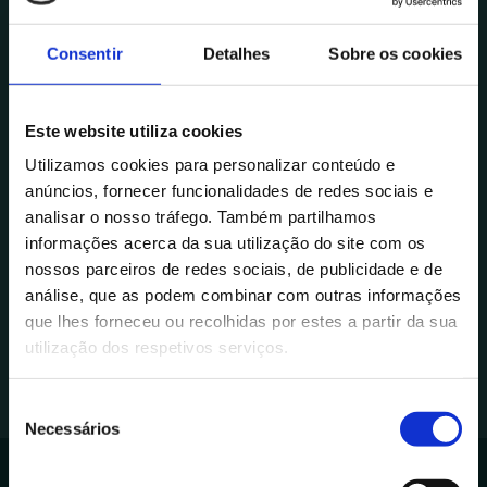
22 de outubro de 2025
Operações básicas
Consentir
Detalhes
Sobre os cookies
Criação, gravação e abertura
Inscrições a decorrer
de documentos
Sul
Seleção de texto
Este website utiliza cookies
Abre Brevemente
Anulação e repetição de ações
Utilizamos cookies para personalizar conteúdo e
Formatações
anúncios, fornecer funcionalidades de redes sociais e
Inscrições a decorrer
analisar o nosso tráfego. Também partilhamos
Formatações globais do
Ver cursos
informações acerca da sua utilização do site com os
documento
Inscreva-se já!
nossos parceiros de redes sociais, de publicidade e de
Formatação do tipo de letra
análise, que as podem combinar com outras informações
Formatações de parágrafo
que lhes forneceu ou recolhidas por estes a partir da sua
utilização dos respetivos serviços.
Utilização das tabelas pré-
definidas
S
Criação de listas
Necessários
e
Limites e sombreados
l
Edição e revisão de texto
e