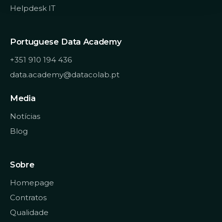
Desenho, importação de imagens,
Helpdesk IT
inserção de formas automáticas
Documentos longos
Portuguese Data Academy
Quebras de página e de seleção
+351 910 194 436
Cabeçalhos e rodapés
data.academy@datacolab.pt
Estilos
Percorrer o documento rapidamente
Media
Divisão do ecrã
Notícias
Marcadores e referências
Blog
cruzadas
Legendas e notas de rodapé
Sobre
Criação de índice
Destaques
Homepage
Visualização do mapa de um
Contratos
documento
Qualidade