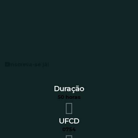
Inscreva-se já!
Duração
50 horas
UFCD
0754