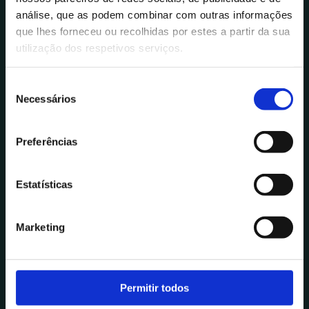
análise, que as podem combinar com outras informações
que lhes forneceu ou recolhidas por estes a partir da sua
utilização dos respetivos serviços.
S
Necessários
e
l
e
Preferências
ç
ã
o
Estatísticas
d
e
Marketing
c
o
n
s
Permitir todos
e