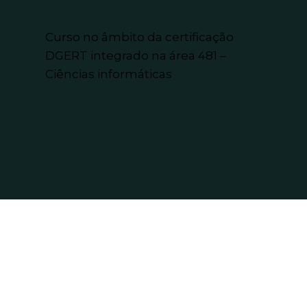
Curso no âmbito da certificação
DGERT integrado na área 481 –
Ciências informáticas