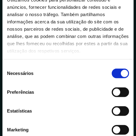
anúncios, fornecer funcionalidades de redes sociais e
info@datacolab.pt
analisar o nosso tráfego. Também partilhamos
recrutamento@datacolab.pt
informações acerca da sua utilização do site com os
nossos parceiros de redes sociais, de publicidade e de
Links Úteis
análise, que as podem combinar com outras informações
Canal de Denúncias
que lhes forneceu ou recolhidas por estes a partir da sua
utilização dos respetivos serviços.
Helpdesk IT
S
Portuguese Data Academy
Necessários
e
l
+351 910 194 436
e
Preferências
data.academy@datacolab.pt
ç
ã
Media
o
Estatísticas
d
Notícias
e
Blog
Marketing
c