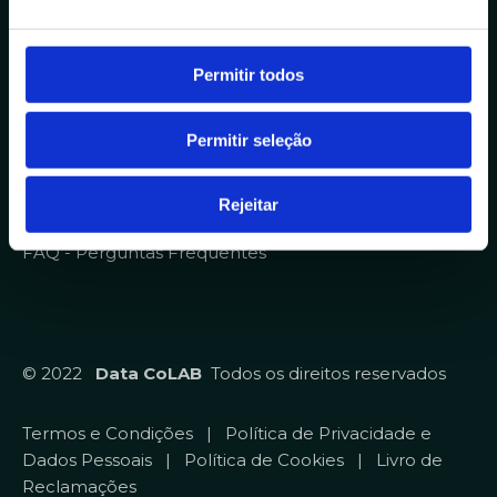
o
n
Sobre
s
Permitir todos
Homepage
e
Contratos
n
Permitir seleção
t
Qualidade
i
Recrutamento
m
Rejeitar
Diversidade, Equidade e Inclusão
e
FAQ - Perguntas Frequentes
n
t
o
© 2022
Data CoLAB
Todos os direitos reservados
Termos e Condições
|
Política de Privacidade e
Dados Pessoais
|
Política de Cookies
|
Livro de
Reclamações