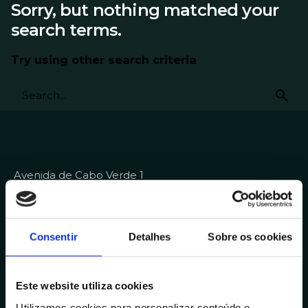
Sorry, but nothing matched your
search terms.
Try using other search criteria
Avenida de Cabo Verde 1
4900-568, Viana do Castelo
Portugal
Outras Delegações
Consentir
Detalhes
Sobre os cookies
Contactos
Este website utiliza cookies
+351 258 824 281
Utilizamos cookies para personalizar conteúdo e