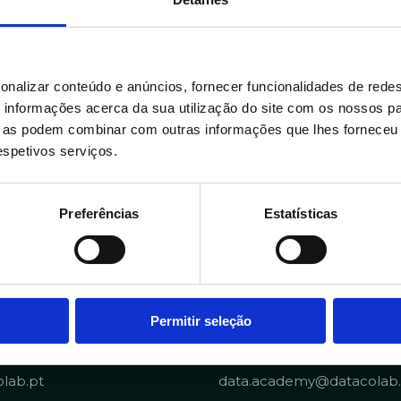
onalizar conteúdo e anúncios, fornecer funcionalidades de redes
informações acerca da sua utilização do site com os nossos pa
ue as podem combinar com outras informações que lhes forneceu 
respetivos serviços.
Preferências
Estatísticas
Portuguese Data Acad
Permitir seleção
4 281
+351 910 194 436
lab.pt
data.academy@datacolab.