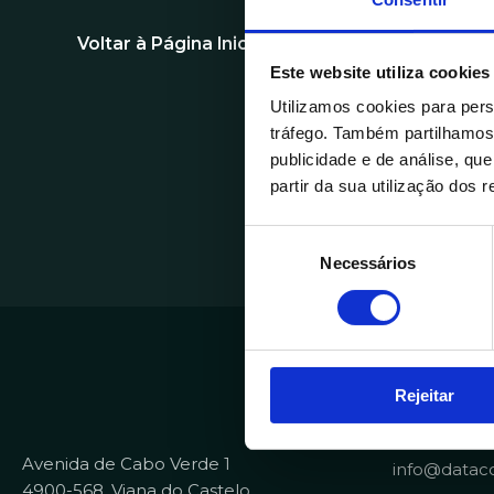
Voltar à Página Inicial
Este website utiliza cookies
Utilizamos cookies para pers
tráfego. Também partilhamos 
publicidade e de análise, q
partir da sua utilização dos 
S
Necessários
e
l
e
ç
ã
Contactos
Rejeitar
o
d
+351 258 82
e
Avenida de Cabo Verde 1
info@dataco
c
4900-568, Viana do Castelo