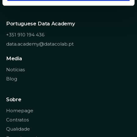
Helpdesk IT
n
t
o
Portuguese Data Academy
+351 910 194 436
data.academy@datacolab.pt
Media
Notícias
Blog
Sobre
Homepage
Contratos
Qualidade