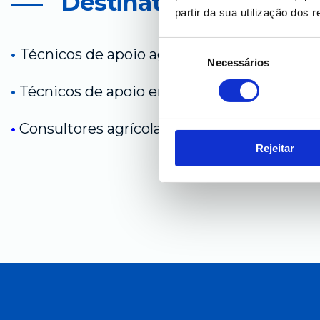
Destinatários
partir da sua utilização dos 
S
•
Técnicos de apoio agrícola;
Necessários
e
l
•
Técnicos de apoio enológico;
e
ç
•
Consultores agrícolas ou enológicos.
ã
Rejeitar
o
d
e
c
o
n
s
e
n
t
i