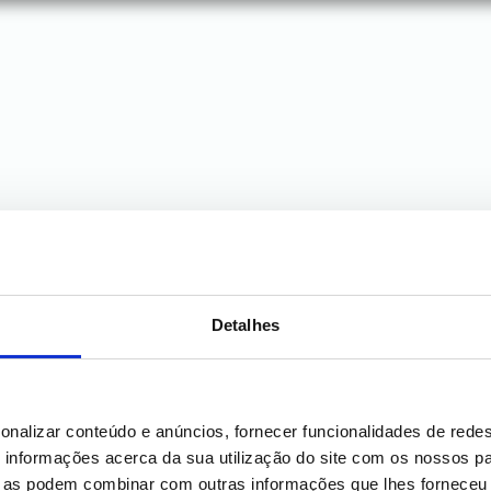
pacitar técnicos do
Detalhes
plicar soluções de
viticultura,
bilidade.
onalizar conteúdo e anúncios, fornecer funcionalidades de redes
informações acerca da sua utilização do site com os nossos pa
ue as podem combinar com outras informações que lhes forneceu 