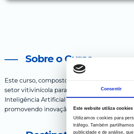
Sobre o Curso
Este curso, composto por 5 módulos, visa ca
Consentir
setor vitivinícola para identificar, apoiar e a
Inteligência Artificial (IA) e digitalização em 
promovendo inovação, eficiência e sustenta
Este website utiliza cookies
Utilizamos cookies para pers
tráfego. Também partilhamos 
publicidade e de análise, q