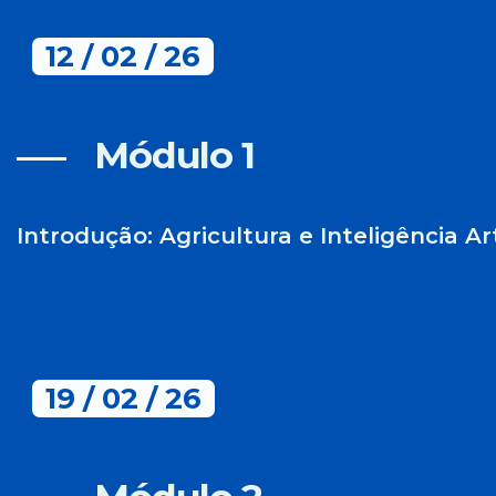
m
12 / 02 / 26
e
n
t
o
Módulo 1​
Introdução: Agricultura e Inteligência Arti
19 / 02 / 26