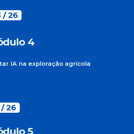
 / 26
dulo 4
ar IA na exploração agrícola
 / 26
dulo 5