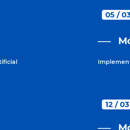
05 / 03
Mó
ficial
Implement
12 / 03
Mó