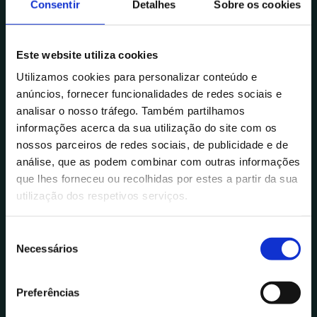
Consentir
Detalhes
Sobre os cookies
de Tecnologia de Coimbra. É auditor ECRIN e
auditor interno ISO 27001. Desde maio de 2023
é coordenador da área de IT do Data CoLAB.
Este website utiliza cookies
Utilizamos cookies para personalizar conteúdo e
Curso no âmbito da
anúncios, fornecer funcionalidades de redes sociais e
certificação DGERT
analisar o nosso tráfego. Também partilhamos
informações acerca da sua utilização do site com os
integrado na área 348 –
nossos parceiros de redes sociais, de publicidade e de
Ciências Informáticas
análise, que as podem combinar com outras informações
que lhes forneceu ou recolhidas por estes a partir da sua
utilização dos respetivos serviços.
Together, we reshape the way we live.
S
Necessários
e
l
e
Preferências
ç
Subscreve para receberes as nossas