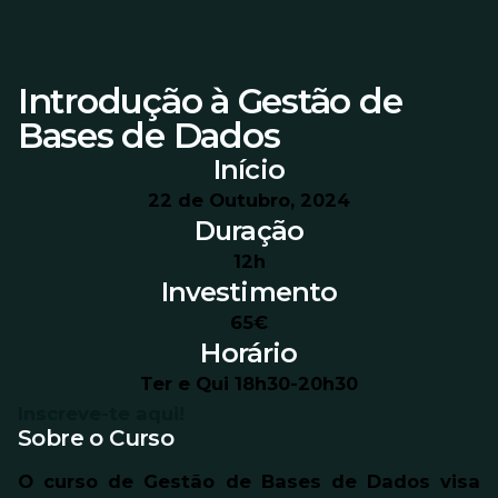
Introdução à Gestão de
Bases de Dados
Início
22 de Outubro, 2024
Duração
12h
Investimento
65€
Horário
Ter e Qui 18h30-20h30
Inscreve-te aqui!
Sobre o Curso
O curso de Gestão de Bases de Dados visa