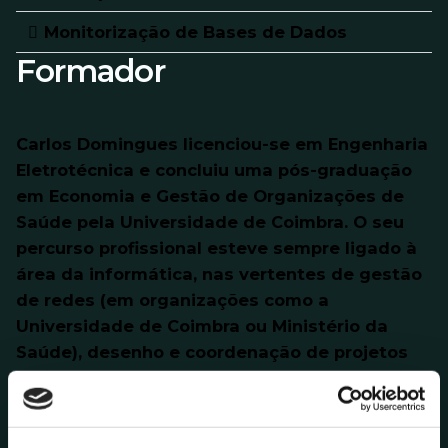
Monitorização de Bases de Dados
Formador
Carlos Domingues licenciou-se em Engenharia
Eletrotécnica e concluiu uma pós-graduação
em Economia e Gestão de Organizações de
Saúde pela Universidade de Coimbra. O seu
percurso profissional esteve sempre ligado à
área da informática, nas vertentes de gestão
de redes (em organizações como a
Universidade de Coimbra ou Ministério da
Saúde), desenho e coordenação de projetos
(Portugal Telecom), segurança e gestão de
datacenter (AIBILI). Foi docente da disciplina
de Sistemas de Informação na Escola Superior