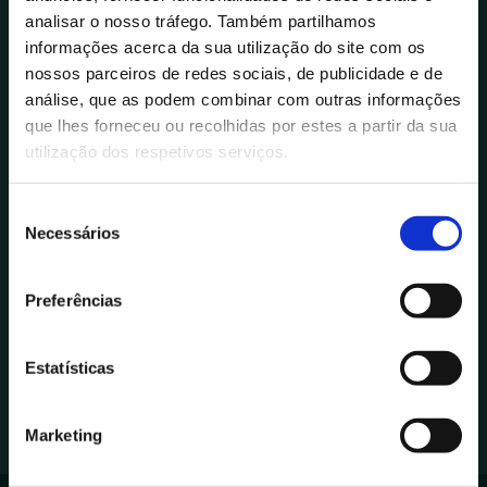
analisar o nosso tráfego. Também partilhamos
informações acerca da sua utilização do site com os
nossos parceiros de redes sociais, de publicidade e de
análise, que as podem combinar com outras informações
que lhes forneceu ou recolhidas por estes a partir da sua
utilização dos respetivos serviços.
S
Necessários
e
l
e
Preferências
ç
ã
o
Estatísticas
d
e
Marketing
c
o