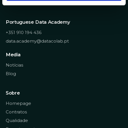
Helpdesk IT
n
t
o
Portuguese Data Academy
+351 910 194 436
data.academy@datacolab.pt
Media
Notícias
Blog
Sobre
Homepage
Contratos
Qualidade