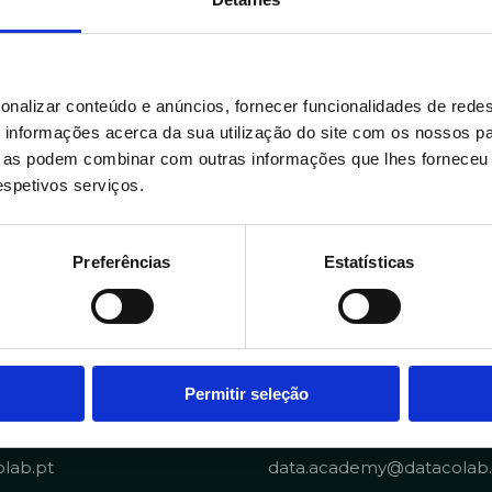
onalizar conteúdo e anúncios, fornecer funcionalidades de redes
informações acerca da sua utilização do site com os nossos pa
ue as podem combinar com outras informações que lhes forneceu 
respetivos serviços.
Preferências
Estatísticas
Portuguese Data Acad
Permitir seleção
4 281
+351 910 194 436
lab.pt
data.academy@datacolab.