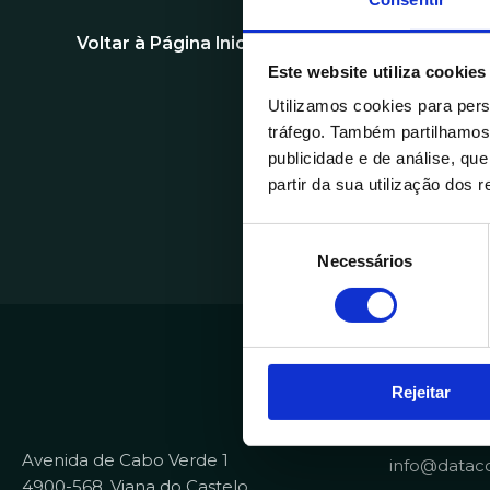
Voltar à Página Inicial
Este website utiliza cookies
Utilizamos cookies para pers
tráfego. Também partilhamos 
publicidade e de análise, q
partir da sua utilização dos 
S
Necessários
e
l
e
ç
ã
Contactos
Rejeitar
o
d
+351 258 82
e
Avenida de Cabo Verde 1
info@dataco
c
4900-568, Viana do Castelo