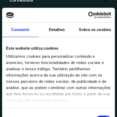
Conteúdos
Reconhecer a importância do
autoconhecimento para o processo de
Inscrições Abertas
melhoria e aprendizagem ao longo da
Empregabilidade.
Norte (online)
vida.
Empreendedorismo.
Inscrições a decorrer
Identificar competências pessoais e
Consentir
Detalhes
Sobre os cookies
Entrevistas de emprego e
Abre Brevemente
profissionais.
comportamentos do entrevistado.
Centro (online)
Realizar uma autorreflexão sobre as
Este website utiliza cookies
Perfil de competências do
Inscrições a decorrer
necessidades e lacunas ao nível das
empreendedor.
Utilizamos cookies para personalizar conteúdo e
Abre Brevemente
competências.
anúncios, fornecer funcionalidades de redes sociais e
Autorreflexão – desenvolvimento
Alentejo (online)
Definir linhas orientadoras do plano
analisar o nosso tráfego. Também partilhamos
biopsicossocial, experiência de vida.
Inscrições a decorrer
de ação pessoal e profissional.
informações acerca da sua utilização do site com os
Comunicação - desconstrução da
Abre Brevemente
Realizar uma autorreflexão sobre as
nossos parceiros de redes sociais, de publicidade e de
formalidade, estereótipos e
Ver cursos
competências adquiridas/
análise, que as podem combinar com outras informações
preconceito.
Inscreva-se já!
desenvolvidas.
que lhes forneceu ou recolhidas por estes a partir da sua
Níveis de consciência – pessoal e
utilização dos respetivos serviços.
Pesquisar dados sobre oferta de
social.
emprego no mercado de trabalho.
Gestão de emoções.
S
Elaborar carta de apresentação e de