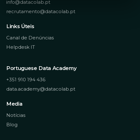
info@datacolab.pt
t
recrutamento@datacolab.pt
o
Links Úteis
Canal de Denúncias
Helpdesk IT
Portuguese Data Academy
+351 910 194 436
data.academy@datacolab.pt
Media
Notícias
Blog