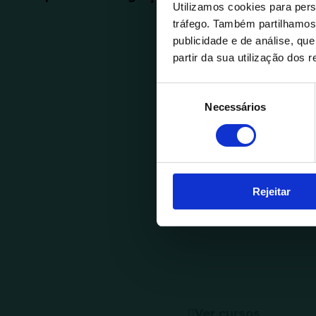
Utilizamos cookies para pers
tráfego. Também partilhamos 
publicidade e de análise, q
partir da sua utilização dos 
S
Necessários
e
l
e
ç
ã
Rejeitar
o
d
e
c
o
n
s
e
Ver cursos