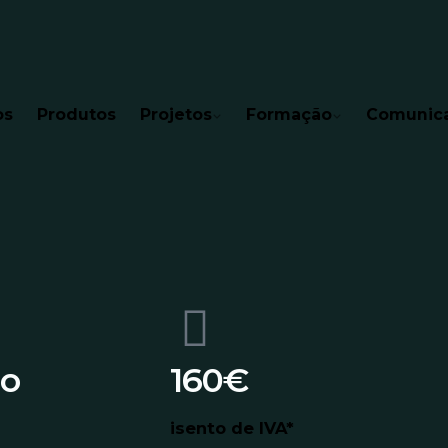
os
Produtos
Projetos
Formação
Comunic
ão
160€
isento de IVA*