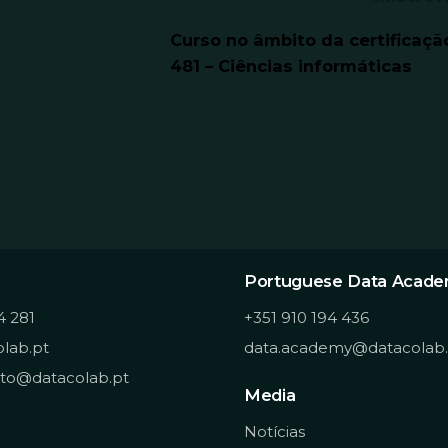
Curso no âmbito da certificaç
481 – Ciências informáticas
Portuguese Data Acad
4 281
+351 910 194 436
lab.pt
data.academy@datacolab.
to@datacolab.pt
Media
Notícias