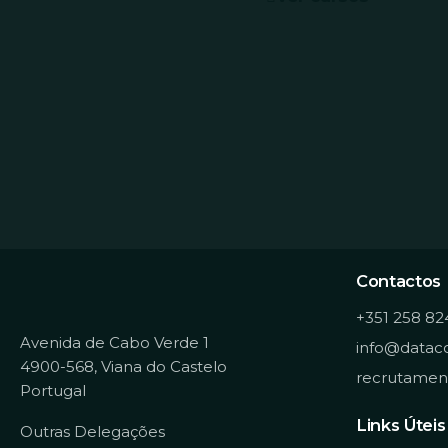
n
t
i
m
e
n
t
o
Contactos
+351 258 82
Avenida de Cabo Verde 1
info@dataco
4900-568, Viana do Castelo
recrutamen
Portugal
Links Úteis
Outras Delegações