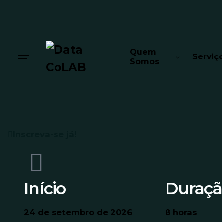
Quem
Serviç
Somos
Inscreva-se já!
Início
Duraç
24 de setembro de 2026
8 horas