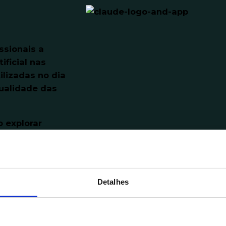
ssionais a
ificial nas
ilizadas no dia
qualidade das
o explorar
folhas de
 colaboração
s, analisar
Detalhes
ara
nição de um
de trabalho.