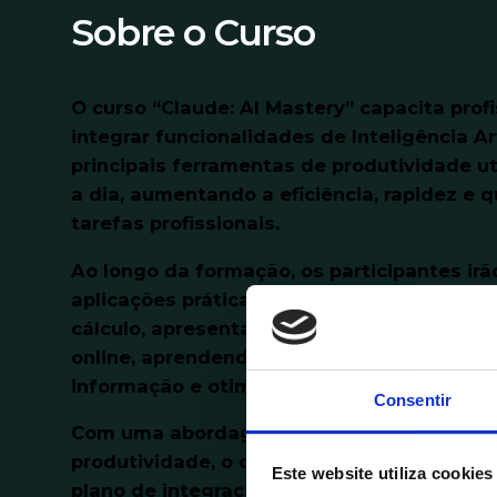
Sobre o Curso
O curso “Claude: AI Mastery” capacita profi
integrar funcionalidades de Inteligência Art
principais ferramentas de produtividade ut
a dia, aumentando a eficiência, rapidez e 
tarefas profissionais.
Ao longo da formação, os participantes irã
aplicações práticas de IA em documentos, 
cálculo, apresentações, emails, reuniões e
online, aprendendo a automatizar processo
informação e otimizar a comunicação.
Consentir
Com uma abordagem prática e orientada p
produtividade, o curso termina com a defi
Este website utiliza cookies
plano de integração da IA na rotina diária 