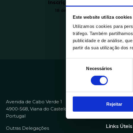
Inscrições a decorrer
18 de maio de 2026
Este website utiliza cookies
Ver cursos
Utilizamos cookies para pers
tráfego. Também partilhamos 
publicidade e de análise, q
partir da sua utilização dos 
S
Necessários
e
l
e
Contactos
ç
+351 258 82
ã
Avenida de Cabo Verde 1
info@dataco
Rejeitar
o
4900-568, Viana do Castelo
d
recrutamen
Portugal
e
c
Links Úteis
Outras Delegações
o