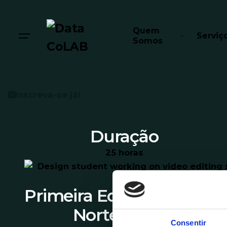
Quem
Serviç
Somos
Inscreva-se já!
Duração
25 horas
Primeira Edição
Norte (Online)
Consentir