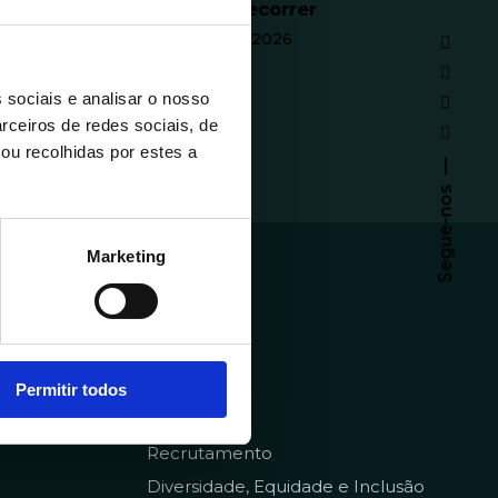
Inscrições a decorrer
18 de maio de 2026
Inscreva-se já!
 sociais e analisar o nosso
rceiros de redes sociais, de
ou recolhidas por estes a
Segue-nos
Marketing
emy
Sobre
Homepage
pt
Contratos
Permitir todos
Qualidade
Recrutamento
Diversidade, Equidade e Inclusão