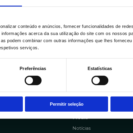
Inscrições a decorrer
18 de maio de 2026
onalizar conteúdo e anúncios, fornecer funcionalidades de redes
informações acerca da sua utilização do site com os nossos pa
ue as podem combinar com outras informações que lhes forneceu 
respetivos serviços.
Preferências
Estatísticas
Portuguese Data Acad
4 281
+351 910 194 436
lab.pt
data.academy@datacolab.
Permitir seleção
to@datacolab.pt
Media
Notícias