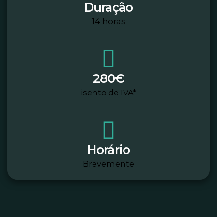
Duração
14 horas
280€
isento de IVA*
Horário
Brevemente