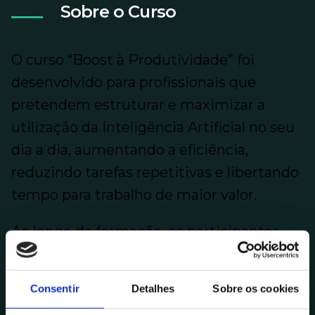
Sobre o Curso
O curso “Boost à Produtividade” foi
desenvolvido para profissionais que
pretendem estruturar e maximizar a
utilização da Inteligência Artificial no seu
dia a dia, aumentando a eficiência,
reduzindo tarefas repetitivas e libertando
tempo para trabalho de maior valor.
Ao longo da formação, os participantes
irão explorar ferramentas e metodologias
práticas aplicadas à pesquisa, reuniões,
Consentir
Detalhes
Sobre os cookies
comunicação, análise de dados, criação de