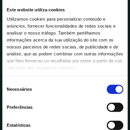
conteúdos e automação de tarefas,
Este website utiliza cookies
sempre com foco na produtividade
Utilizamos cookies para personalizar conteúdo e
individual e na aplicação real ao contexto
anúncios, fornecer funcionalidades de redes sociais e
profissional.
analisar o nosso tráfego. Também partilhamos
informações acerca da sua utilização do site com os
Com uma abordagem prática e orientada
nossos parceiros de redes sociais, de publicidade e de
análise, que as podem combinar com outras informações
para resultados, o curso culmina na
que lhes forneceu ou recolhidas por estes a partir da sua
construção de um plano pessoal de
utilização dos respetivos serviços.
produtividade com IA, ajustado às rotinas
e objetivos de cada participante.
S
Necessários
e
l
e
Preferências
ç
ã
o
Estatísticas