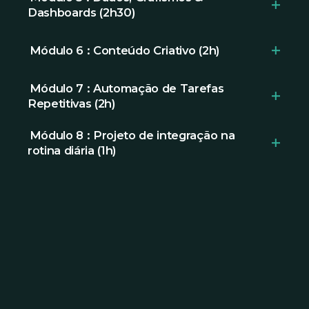
Dashboards (2h30)
prioridades.
- Processar dados e criar visualizações.
Módulo 6 : Conteúdo Criativo (2h)
- Estrutura, design e conteúdo gerado com
Módulo 7 : Automação de Tarefas
Repetitivas (2h)
IA. Ferramentas práticas.
Módulo 8 : Projeto de integração na
Identificar e automatizar tarefas do dia
rotina diária (1h)
a dia com ferramentas acessíveis.
Apresentação de uma rotina
LAB: Construção de 2 automações
profissional reconstruída.
Métricas: horas poupadas/mês,
qualidade percebida.