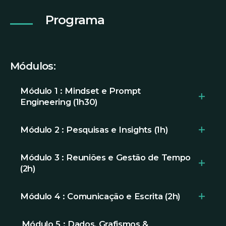
Programa
Módulos:
Módulo 1 : Mindset e Prompt
Engineering (1h30)
- Modelo mental de colaboração (
human-
Módulo 2 : Pesquisas e Insights (1h)
in-the-loo
p)
- Pesquisas: comparação multi-
Módulo 3 : Reuniões e Gestão de Tempo
- Pensamento Crítico
(2h)
fonte e fact-checking
- Responsabilidade e Ética
- Ferramentas para preparar, conduzir e
- Compilação de informações de fontes
Módulo 4 : Comunicação e Escrita (2h)
- Refresher: Configurações e Prompt
resumir reuniões.
diferentes e geração de resumos práticos
- Emails, relatórios, análises, benchmarks.
Módulo 5 : Dados, Grafismos &
- Gestão inteligente de agenda e
- Construir o
knowledge hub
.